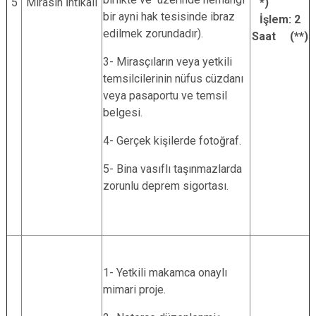
5
Mirasın İntikali
*)
bir ayni hak tesisinde ibraz
İşlem: 2
edilmek zorundadır).
Saat (**)
3- Mirasçıların veya yetkili
temsilcilerinin nüfus cüzdanı
veya pasaportu ve temsil
belgesi.
4- Gerçek kişilerde fotoğraf.
5- Bina vasıflı taşınmazlarda
zorunlu deprem sigortası.
1- Yetkili makamca onaylı
mimari proje.