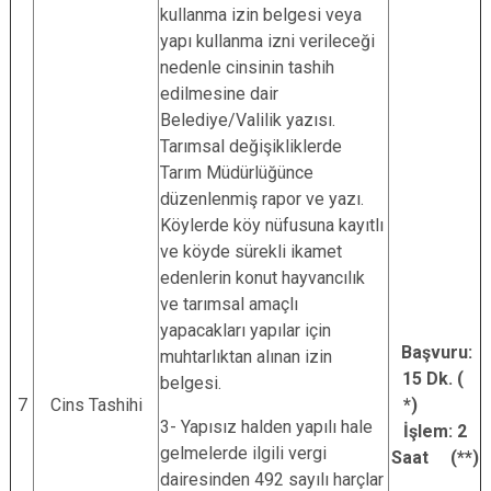
kullanma izin belgesi veya
yapı kullanma izni verileceği
nedenle cinsinin tashih
edilmesine dair
Belediye/Valilik yazısı.
Tarımsal değişikliklerde
Tarım Müdürlüğünce
düzenlenmiş rapor ve yazı.
Köylerde köy nüfusuna kayıtlı
ve köyde sürekli ikamet
edenlerin konut hayvancılık
ve tarımsal amaçlı
yapacakları yapılar için
Başvuru:
muhtarlıktan alınan izin
15 Dk. (
belgesi.
7
Cins Tashihi
*)
3- Yapısız halden yapılı hale
İşlem: 2
gelmelerde ilgili vergi
Saat (**)
dairesinden 492 sayılı harçlar