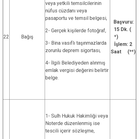
veya yetkili temsilcilerinin
nüfus cüzdanı veya
pasaportu ve temsil belgesi,
Başvuru:
15 Dk. (
2- Gerçek kişilerde fotoğraf,
22
Bağış
*)
3- Bina vasıflı taşınmazlarda
İşlem: 2
zorunlu deprem sigortası,
Saat (**)
4- İlgili Belediyeden alınmış
emlak vergisi değerini belirtir
belge.
1- Sulh Hukuk Hakimliği veya
Noterde düzenlenmiş ise
tescili içerir sözleşme,