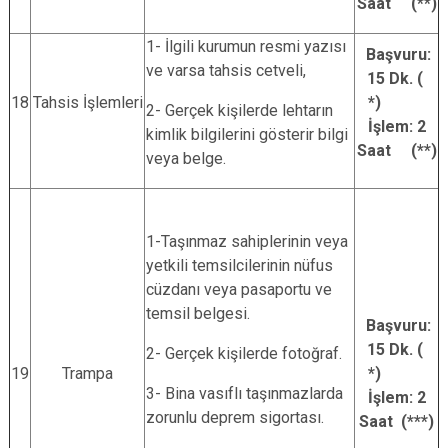
Saat (**)
1- İlgili kurumun resmi yazısı
Başvuru:
ve varsa tahsis cetveli,
15 Dk. (
18
Tahsis İşlemleri
*)
2- Gerçek kişilerde lehtarın
İşlem: 2
kimlik bilgilerini gösterir bilgi
Saat (**)
veya belge.
1-Taşınmaz sahiplerinin veya
yetkili temsilcilerinin nüfus
cüzdanı veya pasaportu ve
temsil belgesi.
Başvuru:
15 Dk. (
2- Gerçek kişilerde fotoğraf.
19
Trampa
*)
3- Bina vasıflı taşınmazlarda
İşlem: 2
zorunlu deprem sigortası.
Saat (***)