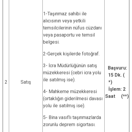
1-Taşınmaz sahibi ile
alıcısının veya yetkili
temsilcilerinin nüfus cüzdanı
veya pasaportu ve temsil
belgesi.
2-Gerçek kişilerde fotoğraf.
3- İcra Müdürlüğünün satış
Başvuru:
müzekkeresi (cebri icra yolu
15 Dk. (
ile satılmış ise).
2
Satış
*)
İşlem: 2
4- Mahkeme müzekkeresi
Saat (**)
(ortaklığın giderilmesi davası
yolu ile satılmış ise).
5- Bina vasıflı taşınmazlarda
zorunlu deprem sigortası.