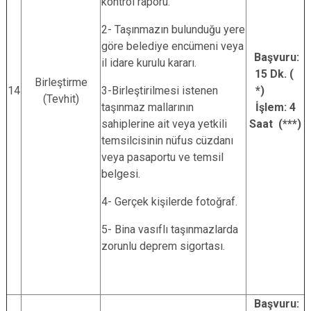
kontrol raporu.
2- Taşınmazın bulunduğu yere
göre belediye encümeni veya
Başvuru:
il idare kurulu kararı.
15 Dk. (
Birleştirme
14
3-Birleştirilmesi istenen
*)
(Tevhit)
taşınmaz mallarının
İşlem: 4
sahiplerine ait veya yetkili
Saat (***)
temsilcisinin nüfus cüzdanı
veya pasaportu ve temsil
belgesi.
4- Gerçek kişilerde fotoğraf.
5- Bina vasıflı taşınmazlarda
zorunlu deprem sigortası.
Başvuru: