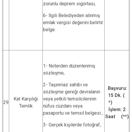
zorunlu deprem sigortası,
6- İlgili Belediyeden alınmış
emlak vergisi değerini belirtir
belge.
1- Noterden düzenlenmiş
sözleşme,
2- Taşınmaz sahibi ve
Başvuru:
sözleşme gereği devralanın
15 Dk. (
Kat Karşılığı
veya yetkili temsilcilerinin
29
*)
Temlik
nüfus cüzdanı veya
İşlem: 2
pasaportu ve temsil belgesi ,
Saat (**)
3- Gerçek kişilerde fotoğraf,