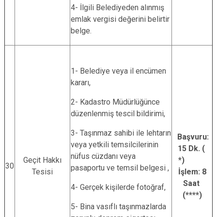
4- İlgili Belediyeden alınmış
emlak vergisi değerini belirtir
belge.
1- Belediye veya il encümen
kararı,
2- Kadastro Müdürlüğünce
düzenlenmiş tescil bildirimi,
3- Taşınmaz sahibi ile lehtarın
Başvuru:
veya yetkili temsilcilerinin
15 Dk. (
nüfus cüzdanı veya
Geçit Hakkı
*)
30
pasaportu ve temsil belgesi ,
Tesisi
İşlem: 8
Saat
4- Gerçek kişilerde fotoğraf,
(****)
5- Bina vasıflı taşınmazlarda