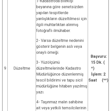
1-Kadastroda bilirkişi
beyanına göre senetsizden
yapılan tespitlerde
yanlışlıkların düzeltilmesi için
ilgili muhtarlıktan alınmış
fotoğraflı ilmühaber.
2- Varsa düzeltme nedenini
gösterir belgenin aslı veya
onaylı örneği.
Başvuru:
3- Yüzölçümü
15 Dk. (
9
Düzeltme
düzeltmelerinde Kadastro
*)
Müdürlüğünce düzenlenmiş
İşlem: 2
tescil bildirimi ve tapu sicil
Saat (**)
müdürlüğüne hitaben yazılmış
yazı.
4- Taşınmaz malın sahibine
ait veya yetkili temsilcilerinin