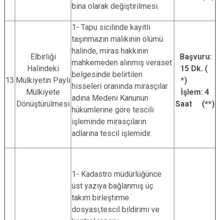
bina olarak değiştirilmesi.
1- Tapu sicilinde kayıtlı
taşınmazın malikinin ölümü
halinde, miras hakkının
Elbirliği
Başvuru:
mahkemeden alınmış veraset
Halindeki
15 Dk. (
belgesinde belirtilen
13
Mülkiyetin Paylı
*)
hisseleri oranında mirasçılar
Mülkiyete
İşlem: 4
adına Medeni Kanunun
Dönüştürülmesi
Saat (**)
hükümlerine göre tescili
işleminde mirasçıların
adlarına tescil işlemidir.
1- Kadastro müdürlüğünce
üst yazıya bağlanmış üç
takım birleştirme
dosyası,tescil bildirimi ve