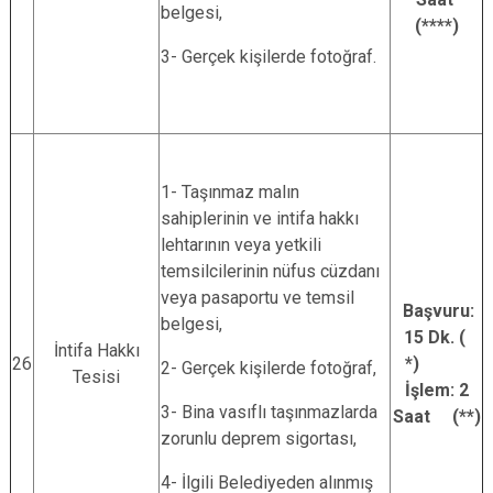
belgesi,
(****)
3- Gerçek kişilerde fotoğraf.
1- Taşınmaz malın
sahiplerinin ve intifa hakkı
lehtarının veya yetkili
temsilcilerinin nüfus cüzdanı
veya pasaportu ve temsil
Başvuru:
belgesi,
15 Dk. (
İntifa Hakkı
26
*)
2- Gerçek kişilerde fotoğraf,
Tesisi
İşlem: 2
3- Bina vasıflı taşınmazlarda
Saat (**)
zorunlu deprem sigortası,
4- İlgili Belediyeden alınmış