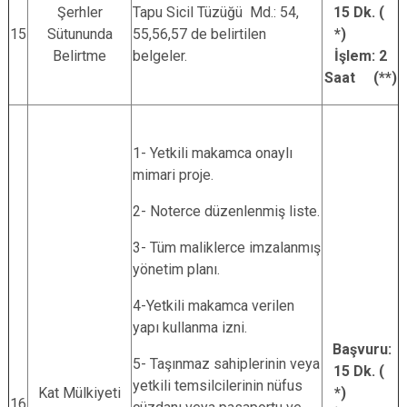
Şerhler
Tapu Sicil Tüzüğü Md.: 54,
15 Dk. (
15
Sütununda
55,56,57 de belirtilen
*)
Belirtme
belgeler.
İşlem: 2
Saat (**)
1- Yetkili makamca onaylı
mimari proje.
2- Noterce düzenlenmiş liste.
3- Tüm maliklerce imzalanmış
yönetim planı.
4-Yetkili makamca verilen
yapı kullanma izni.
Başvuru:
5- Taşınmaz sahiplerinin veya
15 Dk. (
yetkili temsilcilerinin nüfus
Kat Mülkiyeti
*)
16