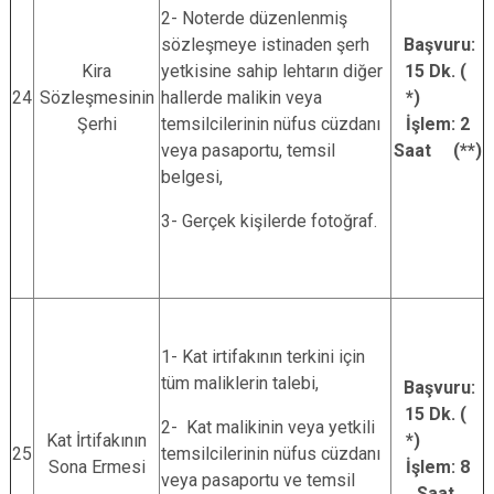
2- Noterde düzenlenmiş
sözleşmeye istinaden şerh
Başvuru:
Kira
yetkisine sahip lehtarın diğer
15 Dk. (
24
Sözleşmesinin
hallerde malikin veya
*)
Şerhi
temsilcilerinin nüfus cüzdanı
İşlem: 2
veya pasaportu, temsil
Saat (**)
belgesi,
3- Gerçek kişilerde fotoğraf.
1- Kat irtifakının terkini için
tüm maliklerin talebi,
Başvuru:
15 Dk. (
2- Kat malikinin veya yetkili
Kat İrtifakının
*)
25
temsilcilerinin nüfus cüzdanı
Sona Ermesi
İşlem: 8
veya pasaportu ve temsil
Saat