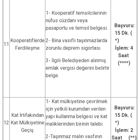
1- Kooperatif temsilcilerinin
nüfus cüzdanı veya
Başvuru:
pasaportu ve temsil belgesi.
15 Dk. (
Kooperatiflerde
2- Bina vasıflı taşınmazlarda
*)
11
Ferdileşme
zorunlu deprem sigortası.
İşlem: 4
Saat
3- İlgili Belediyeden alınmış
(****)
emlak vergisi değerini belirtir
belge.
1- Kat mülkiyetine çevrilmek
Başvuru:
için yetkili kurumdan verilen
Kat İrtifakından
15 Dk. (
yapı kullanma belgesi ve kat
12
Kat Mülkiyetine
*)
maliklerinden birinin talebi.
Geçiş
İşlem: 2
2-Taşınmaz malın vasfının
Saat (**)