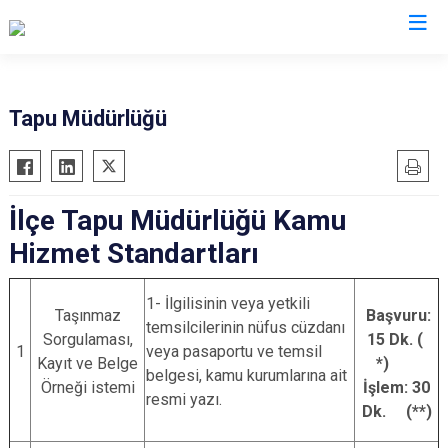
Rize
Tapu Müdürlüğü
Ardeşen
Hemşin
Çamlıhemşin
İkizdere
İlçe Tapu Müdürlüğü Kamu
Çayeli
İyidere
Hizmet Standartları
Derepazarı
Kalkandere
Fındıklı
Pazar
1- İlgilisinin veya yetkili
Güneysu
Taşınmaz
Başvuru:
temsilcilerinin nüfus cüzdanı
Sorgulaması,
15 Dk. (
1
veya pasaportu ve temsil
Kayıt ve Belge
*)
belgesi, kamu kurumlarına ait
Örneği istemi
İşlem: 30
resmi yazı.
Dk. (**)