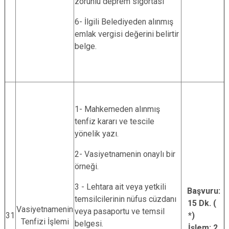
zorunlu deprem sigortası
6- İlgili Belediyeden alınmış
emlak vergisi değerini belirtir
belge.
1- Mahkemeden alınmış
tenfiz kararı ve tescile
yönelik yazı.
2- Vasiyetnamenin onaylı bir
örneği.
3 - Lehtara ait veya yetkili
Başvuru:
temsilcilerinin nüfus cüzdanı
15 Dk. (
Vasiyetnamenin
veya pasaportu ve temsil
31
*)
Tenfizi İşlemi
belgesi.
İşlem: 2