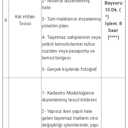
2- Noterce düzenlenmiş
Başvuru:
liste.
15 Dk. (
Kat irtifakı
*)
3- Tüm maliklerce imzalanmış
6
Tesisi
İşlem: 8
yönetim planı.
Saat
4- Taşınmaz sahiplerinin veya
(****)
yetkili temsilcilerinin nüfus
cüzdanı veya pasaportu ve
temsil belgesi.
5- Gerçek kişilerde fotoğraf.
1- Kadastro Müdürlüğünce
düzenlenmiş tescil bildirimi.
2- Yapısız iken yapılı hale
gelen taşınmaz malların cins
değişikliği işlemlerinde, yapı