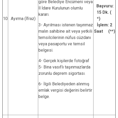
göre Belediye Encümeni veya
Başvuru:
İl İdare Kurulunun olumlu
15 Dk. (
kararı.
10
Ayırma (İfraz)
*)
3- Ayrılması istenen taşınmaz
İşlem: 2
malın sahibine ait veya yetkili
Saat (**)
temsilcilerinin nüfus cüzdanı
veya pasaportu ve temsil
belgesi.
4- Gerçek kişilerde fotoğraf
5- Bina vasıflı taşınmazlarda
zorunlu deprem sigortası.
6- İlgili Belediyeden alınmış
emlak vergisi değerini belirtir
belge.