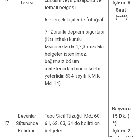
cüzdanı veya pasaportu ve
Tesisi
İşlem: 8
temsil belgesi.
Saat
(****)
6- Gerçek kişilerde fotoğraf.
7- Zorunlu deprem sigortası
(Kat irtifakı kurulu
taşınmazlarda 1,2,3 sıradaki
belgeler istenilmez,
bağımsız bölüm
maliklerinden birinin talebi
yeterlidir. 634 sayılı K.M.K.
Md.:14),
Başvuru:
Beyanlar
Tapu Sicil Tüzüğü Md.: 60,
15 Dk. (
17
Sütununda
61, 62, 63, 64 de belirtilen
*)
Belirtme
belgeler.
İşlem: 2