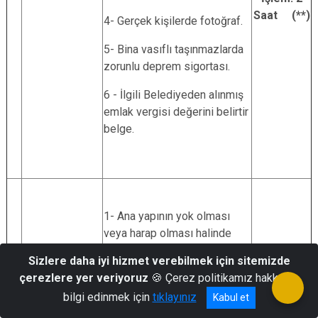
Saat (**)
4- Gerçek kişilerde fotoğraf.
5- Bina vasıflı taşınmazlarda
zorunlu deprem sigortası.
6 - İlgili Belediyeden alınmış
emlak vergisi değerini belirtir
belge.
1- Ana yapının yok olması
veya harap olması halinde
yetkili merci tarafından
Sizlere daha iyi hizmet verebilmek için sitemizde
belgelenmesi (Deprem veya
çerezlere yer veriyoruz
🍪 Çerez politikamız hakkında
heyelan gibi doğal afet vs.)
Başvuru:
bilgi edinmek için
tıklayınız
Kabul et
15 Dk. (
2- Harap ve yok olması