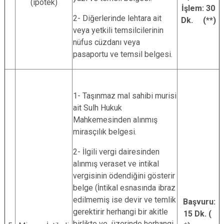
(ipotek)
İşlem: 30
2- Diğerlerinde lehtara ait
Dk. (**)
veya yetkili temsilcilerinin
nüfus cüzdanı veya
pasaportu ve temsil belgesi.
1- Taşınmaz mal sahibi murisi
ait Sulh Hukuk
Mahkemesinden alınmış
mirasçılık belgesi.
2- İlgili vergi dairesinden
alınmış veraset ve intikal
vergisinin ödendiğini gösterir
belge (İntikal esnasında ibraz
edilmemiş ise devir ve temlik
Başvuru:
gerektirir herhangi bir akitle
15 Dk. (
birlikte ve üzerinde herhangi