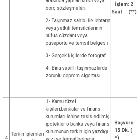
arasında yapılan kredi veya
İşlem: 2
borç sözleşmeleri.
Saat (**)
2- Taşınmaz sahibi ile lehtarın
veya yetkili temsilcilerinin
nüfus cüzdanı veya
pasaportu ve temsil belges.i
3- Gerçek kişilerde fotoğraf.
4- Bina vasıflı taşınmazlarda
zorunlu deprem sigortası.
1- Kamu tüzel
kişileri,bankalar ve finans
kurumları lehine tesis edilmiş
Başvuru:
ipotekler o banka veya finans
15 Dk. (
kurumunun terkin için yazdığı
Terkin işlemleri
4
*)
yazı ve temsil belgesi.