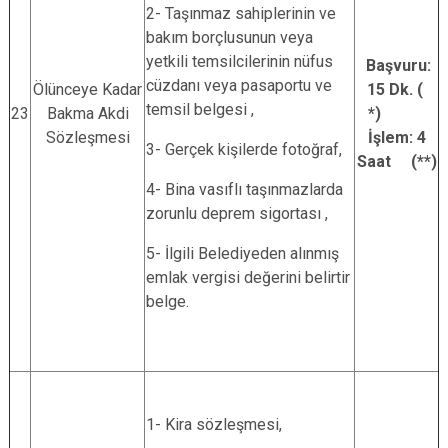
2- Taşınmaz sahiplerinin ve
bakım borçlusunun veya
yetkili temsilcilerinin nüfus
Başvuru:
cüzdanı veya pasaportu ve
Ölünceye Kadar
15 Dk. (
temsil belgesi ,
23
Bakma Akdi
*)
Sözleşmesi
İşlem: 4
3- Gerçek kişilerde fotoğraf,
Saat (**)
4- Bina vasıflı taşınmazlarda
zorunlu deprem sigortası ,
5- İlgili Belediyeden alınmış
emlak vergisi değerini belirtir
belge.
1- Kira sözleşmesi,