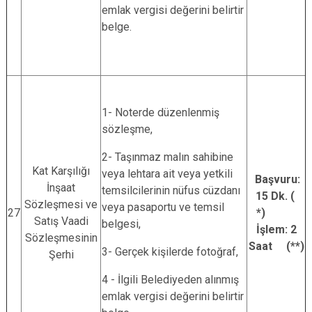
emlak vergisi değerini belirtir
belge.
1- Noterde düzenlenmiş
sözleşme,
2- Taşınmaz malın sahibine
Kat Karşılığı
veya lehtara ait veya yetkili
Başvuru:
İnşaat
temsilcilerinin nüfus cüzdanı
15 Dk. (
Sözleşmesi ve
veya pasaportu ve temsil
27
*)
Satış Vaadi
belgesi,
İşlem: 2
Sözleşmesinin
Saat (**)
3- Gerçek kişilerde fotoğraf,
Şerhi
4 - İlgili Belediyeden alınmış
emlak vergisi değerini belirtir