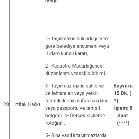
belge.
1- Taşınmazın bulunduğu yere
göre belediye encümeni veya
il idare kurulu kararı,
2- Kadastro Müdürlüğünce
düzenlenmiş tescil bildirimi,
3- Taşınmaz malın sahibine
Başvuru:
ve lehtara ait veya yetkili
15 Dk. (
temsilcilerinin nüfus cüzdanı
*)
28
İrtifak Hakkı
veya pasaportu ve temsil
İşlem: 8
belgesi 4- Gerçek kişilerde
Saat
fotoğraf ,
(****)
5- Bina vasıflı taşınmazlarda