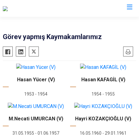
Rize
Görev yapmış Kaymakamlarımız
Ardeşen
Hemşin
Çamlıhemşin
İkizdere
Çayeli
İyidere
Derepazarı
Kalkandere
Hasan Yücer (V)
Hasan KAFAGİL (V)
Fındıklı
Pazar
1953 - 1954
1954 - 1955
Güneysu
M.Necati UMURCAN (V)
Hayri KOZAKÇIOĞLU (V)
31.05.1955 - 01.06.1957
16.05.1960 - 29.01.1961