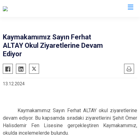
Rize
Kaymakamımız Sayın Ferhat
ALTAY Okul Ziyaretlerine Devam
Ardeşen
Hemşin
Ediyor
Çamlıhemşin
İkizdere
Çayeli
İyidere
Derepazarı
Kalkandere
13.12.2024
Fındıklı
Pazar
Güneysu
Kaymakamımız Sayın Ferhat ALTAY okul ziyaretlerine
devam ediyor. Bu kapsamda sıradaki ziyaretlerini Şehit Ömer
Halisdemir Fen Lisesine gerçekleştiren Kaymakamımız,
okulda incelemelerde bulundu.