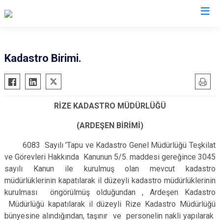
Rize
Kadastro Birimi.
Ardeşen
Hemşin
Çamlıhemşin
İkizdere
RİZE KADASTRO MÜDÜRLÜĞÜ
Çayeli
İyidere
Derepazarı
Kalkandere
(ARDEŞEN BİRİMİ)
Fındıklı
Pazar
6083 Sayılı 'Tapu ve Kadastro Genel Müdürlüğü Teşkilat
Güneysu
ve Görevleri Hakkında Kanunun 5/5. maddesi gereğince 3045
sayılı Kanun ile kurulmuş olan mevcut kadastro
müdürlüklerinin kapatılarak il düzeyli kadastro müdürlüklerinin
kurulması öngörülmüş olduğundan , Ardeşen Kadastro
Müdürlüğü kapatılarak il düzeyli Rize Kadastro Müdürlüğü
bünyesine alındığından, taşınır ve personelin nakli yapılarak